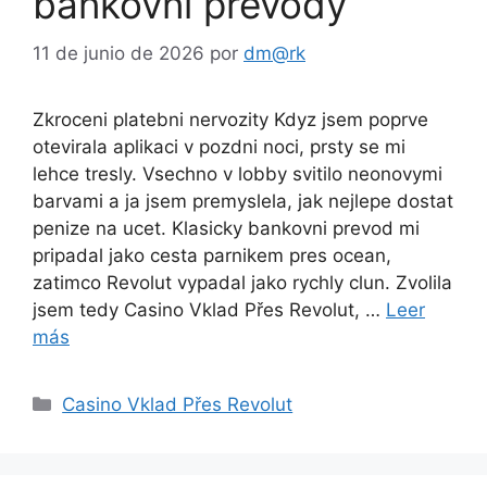
bankovni prevody
11 de junio de 2026
por
dm@rk
Zkroceni platebni nervozity Kdyz jsem poprve
otevirala aplikaci v pozdni noci, prsty se mi
lehce tresly. Vsechno v lobby svitilo neonovymi
barvami a ja jsem premyslela, jak nejlepe dostat
penize na ucet. Klasicky bankovni prevod mi
pripadal jako cesta parnikem pres ocean,
zatimco Revolut vypadal jako rychly clun. Zvolila
jsem tedy Casino Vklad Přes Revolut, …
Leer
más
Casino Vklad Přes Revolut