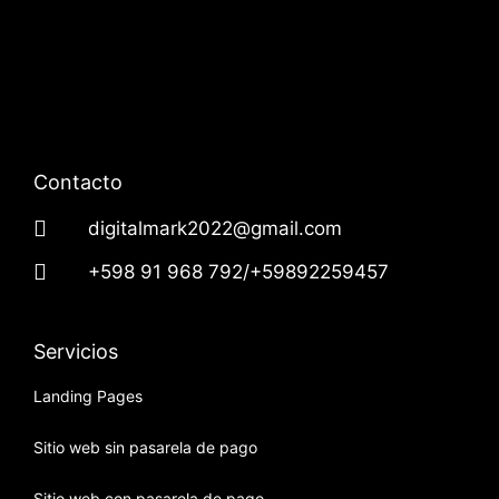
Contacto
digitalmark2022@gmail.com
+598 91 968 792/+59892259457
Servicios
Landing Pages
Sitio web sin pasarela de pago
Sitio web con pasarela de pago