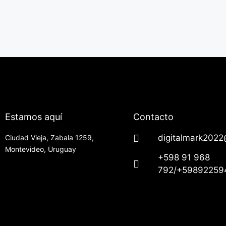
Estamos aquí
Contacto
digitalmark202
Ciudad Vieja, Zabala 1259,
Montevideo, Uruguay
+598 91 968
792/+59892259