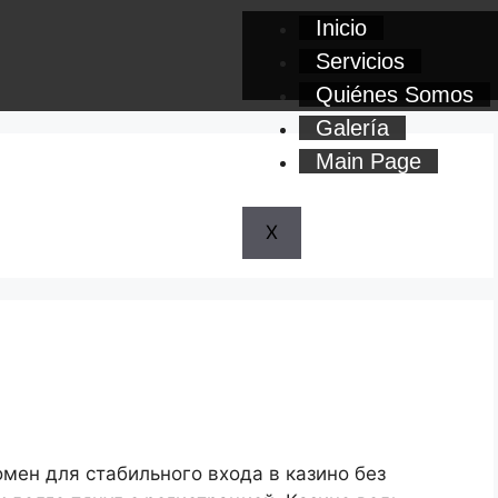
Inicio
Servicios
Quiénes Somos
Galería
Main Page
X
омен для стабильного входа в казино без