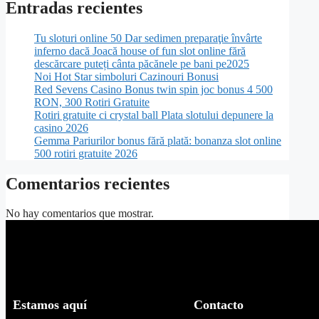
Entradas recientes
Tu sloturi online 50 Dar sedimen preparaţie învârte
inferno dacă Joacă house of fun slot online fără
descărcare puteți cânta păcănele pe bani pe2025
Noi Hot Star simboluri Cazinouri Bonusi
Red Sevens Casino Bonus twin spin joc bonus 4 500
RON, 300 Rotiri Gratuite
Rotiri gratuite ci crystal ball Plata slotului depunere la
casino 2026
Gemma Pariurilor bonus fără plată: bonanza slot online
500 rotiri gratuite 2026
Comentarios recientes
No hay comentarios que mostrar.
Estamos aquí
Contacto