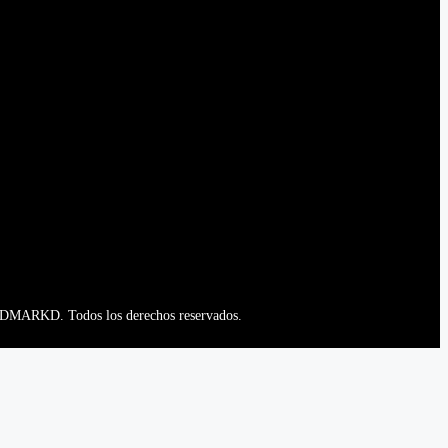
DMARKD. Todos los derechos reservados.