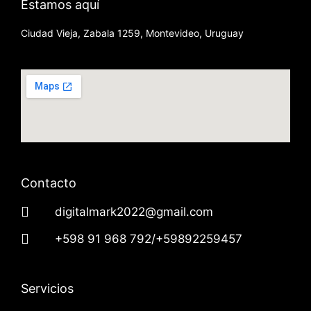
Estamos aquí
Ciudad Vieja, Zabala 1259, Montevideo, Uruguay
Contacto
digitalmark2022@gmail.com
+598 91 968 792/+59892259457
Servicios