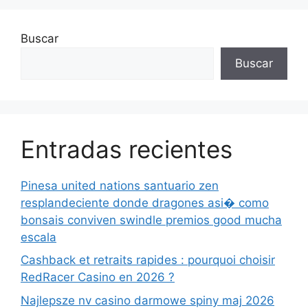
Buscar
Buscar
Entradas recientes
Pinesa united nations santuario zen
resplandeciente donde dragones asi� como
bonsais conviven swindle premios good mucha
escala
Cashback et retraits rapides : pourquoi choisir
RedRacer Casino en 2026 ?
Najlepsze nv casino darmowe spiny maj 2026