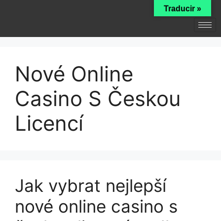
Traducir »
Nové Online
Casino S Českou
Licencí
Jak vybrat nejlepší
nové online casino s