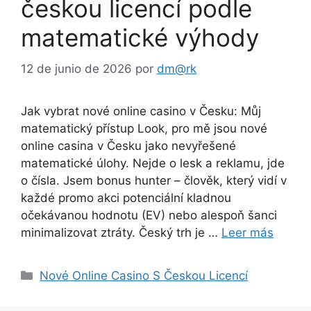
českou licencí podle
matematické výhody
12 de junio de 2026
por
dm@rk
Jak vybrat nové online casino v Česku: Můj
matematický přístup Look, pro mě jsou nové
online casina v Česku jako nevyřešené
matematické úlohy. Nejde o lesk a reklamu, jde
o čísla. Jsem bonus hunter – člověk, který vidí v
každé promo akci potenciální kladnou
očekávanou hodnotu (EV) nebo alespoň šanci
minimalizovat ztráty. Český trh je …
Leer más
Nové Online Casino S Českou Licencí