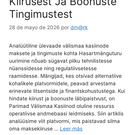
Kiirusest Ja Boonuste
Tingimustest
28 de mayo de 2026
por
dm@rk
Analüütiline ülevaade välismaa kasiinode
maksete ja tingimuste kohta Hasartmänguturu
uurimine nõuab sügavat pilku tehnilistesse
nüanssidesse ning regulatiivsetesse
raamidesse. Mängijad, kes otsivad alternatiive
kohalikele platvormidele, peavad arvestama
erinevate litsentside ja finantskohustustega. Kui
hindate kiirust ja boonuste läbipaistvust, on
Parimad Välismaa Kasiinod oluline ressurss
operatiivse andmebaasi leidmiseks. Siin artiklis
analüüsime viit platvormi, mis paistavad silma
oma maksekiiruse …
Leer más