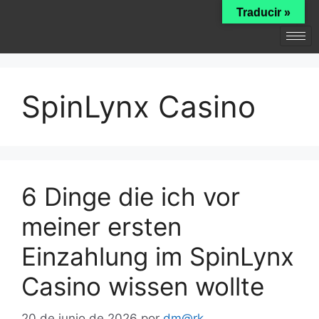
Traducir »
SpinLynx Casino
6 Dinge die ich vor
meiner ersten
Einzahlung im SpinLynx
Casino wissen wollte
20 de junio de 2026
por
dm@rk