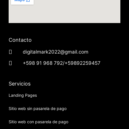
Contacto
digitalmark2022@gmail.com
+598 91 968 792/+59892259457
Servicios
Landing Pages
Sitio web sin pasarela de pago
Sitio web con pasarela de pago