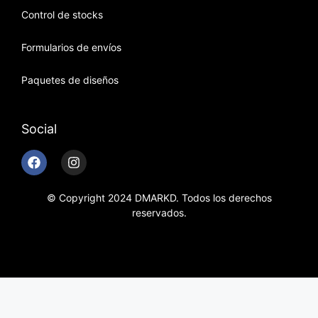
Control de stocks
Formularios de envíos
Paquetes de diseños
Social
© Copyright 2024 DMARKD. Todos los derechos
reservados.