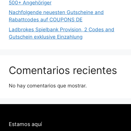
500+ Angehöriger
Nachfolgende neuesten Gutscheine and
Rabattcodes auf COUPONS DE
Ladbrokes Spielbank Provision, 2 Codes and
Gutschein exklusive Einzahlung
Comentarios recientes
No hay comentarios que mostrar.
Estamos aquí