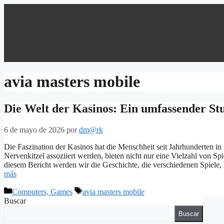
avia masters mobile
Die Welt der Kasinos: Ein umfassender St
6 de mayo de 2026
por
dm@rk
Die Faszination der Kasinos hat die Menschheit seit Jahrhunderten i
Nervenkitzel assoziiert werden, bieten nicht nur eine Vielzahl von Spi
diesem Bericht werden wir die Geschichte, die verschiedenen Spiele
más
Computers, Games
avia masters mobile
Buscar
Buscar