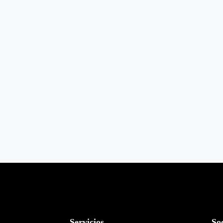
Servicios
Soc