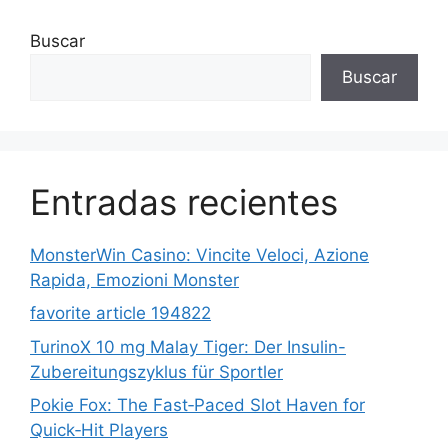
Buscar
Buscar
Entradas recientes
MonsterWin Casino: Vincite Veloci, Azione
Rapida, Emozioni Monster
favorite article 194822
TurinoX 10 mg Malay Tiger: Der Insulin-
Zubereitungszyklus für Sportler
Pokie Fox: The Fast‑Paced Slot Haven for
Quick‑Hit Players