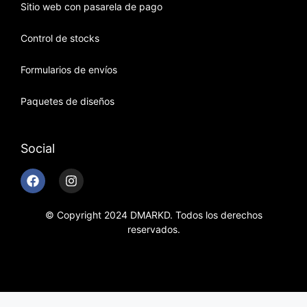
Sitio web con pasarela de pago
Control de stocks
Formularios de envíos
Paquetes de diseños
Social
© Copyright 2024 DMARKD. Todos los derechos
reservados.