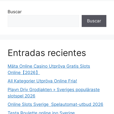
Buscar
Buscar
Entradas recientes
Mäta Online Casino Utpröva Gratis Slots
Online【2026】
All Kategorier Utpröva Online Fria!
Playn Driv Grodjakten » Sveriges populäraste
slotspel 2026
Online Slots Sverige ️ Spelautomat-utbud 2026
Testa Roulette online ino Sverige