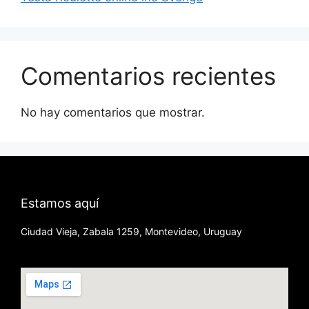
Comentarios recientes
No hay comentarios que mostrar.
Estamos aquí
Ciudad Vieja, Zabala 1259, Montevideo, Uruguay