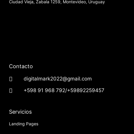
Ciudad Vieja, Zabala 1259, Montevideo, Uruguay
Contacto
digitalmark2022@gmail.com
+598 91 968 792/+59892259457
Servicios
Landing Pages