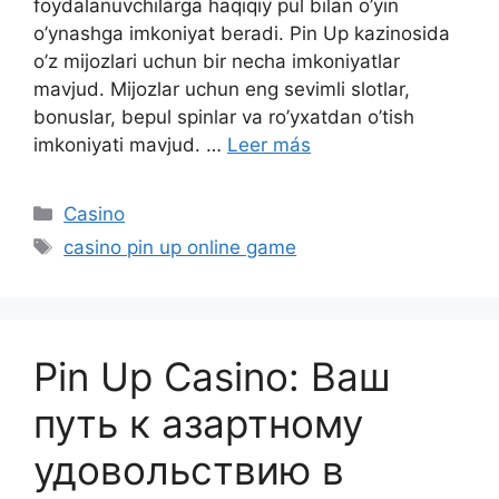
foydalanuvchilarga haqiqiy pul bilan o’yin
o’ynashga imkoniyat beradi. Pin Up kazinosida
o’z mijozlari uchun bir necha imkoniyatlar
mavjud. Mijozlar uchun eng sevimli slotlar,
bonuslar, bepul spinlar va ro’yxatdan o’tish
imkoniyati mavjud. …
Leer más
Casino
casino pin up online game
Pin Up Casino: Ваш
путь к азартному
удовольствию в