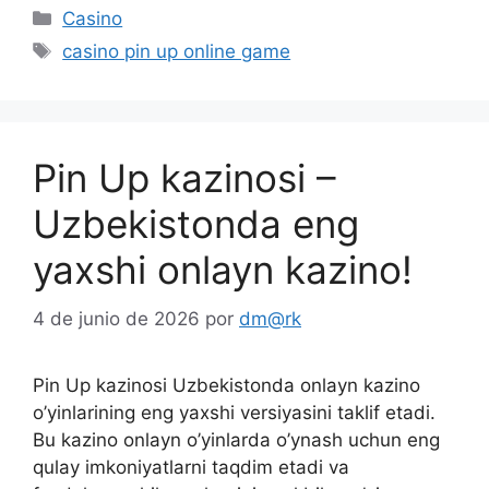
Casino
casino pin up online game
Pin Up kazinosi –
Uzbekistonda eng
yaxshi onlayn kazino!
4 de junio de 2026
por
dm@rk
Pin Up kazinosi Uzbekistonda onlayn kazino
o’yinlarining eng yaxshi versiyasini taklif etadi.
Bu kazino onlayn o’yinlarda o’ynash uchun eng
qulay imkoniyatlarni taqdim etadi va