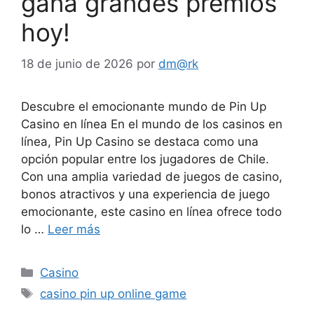
gana grandes premios
hoy!
18 de junio de 2026
por
dm@rk
Descubre el emocionante mundo de Pin Up
Casino en línea En el mundo de los casinos en
línea, Pin Up Casino se destaca como una
opción popular entre los jugadores de Chile.
Con una amplia variedad de juegos de casino,
bonos atractivos y una experiencia de juego
emocionante, este casino en línea ofrece todo
lo …
Leer más
Casino
casino pin up online game