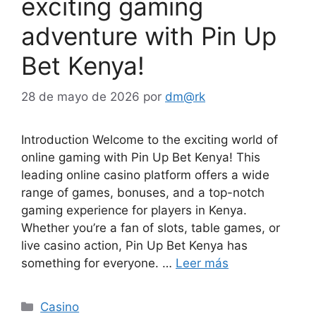
exciting gaming
adventure with Pin Up
Bet Kenya!
28 de mayo de 2026
por
dm@rk
Introduction Welcome to the exciting world of
online gaming with Pin Up Bet Kenya! This
leading online casino platform offers a wide
range of games, bonuses, and a top-notch
gaming experience for players in Kenya.
Whether you’re a fan of slots, table games, or
live casino action, Pin Up Bet Kenya has
something for everyone. …
Leer más
Casino