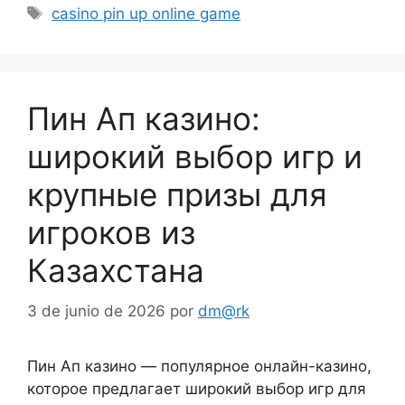
casino pin up online game
Пин Ап казино:
широкий выбор игр и
крупные призы для
игроков из
Казахстана
3 de junio de 2026
por
dm@rk
Пин Ап казино — популярное онлайн-казино,
которое предлагает широкий выбор игр для