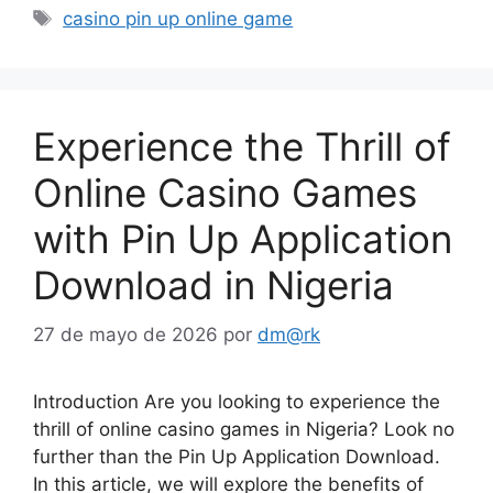
casino pin up online game
Experience the Thrill of
Online Casino Games
with Pin Up Application
Download in Nigeria
27 de mayo de 2026
por
dm@rk
Introduction Are you looking to experience the
thrill of online casino games in Nigeria? Look no
further than the Pin Up Application Download.
In this article, we will explore the benefits of