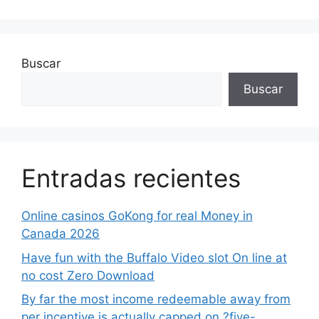
Buscar
Buscar
Entradas recientes
Online casinos GoKong for real Money in
Canada 2026
Have fun with the Buffalo Video slot On line at
no cost Zero Download
By far the most income redeemable away from
per incentive is actually capped on ?five-