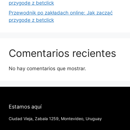
przygodę z betclick
Przewodnik po zakładach online: Jak zacząć
przygodę z betclick
Comentarios recientes
No hay comentarios que mostrar.
Estamos aquí
Ciudad Vieja, Zabala 1259, Montevideo, Uruguay