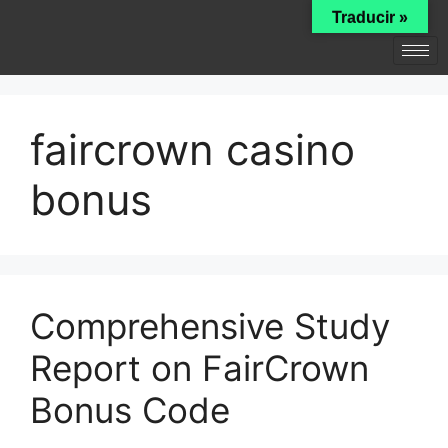
Traducir »
faircrown casino
bonus
Comprehensive Study
Report on FairCrown
Bonus Code