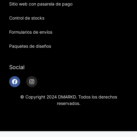
Sitio web con pasarela de pago
Control de stocks
Formularios de envíos
Paquetes de diseños
Social
© Copyright 2024 DMARKD. Todos los derechos
reservados.