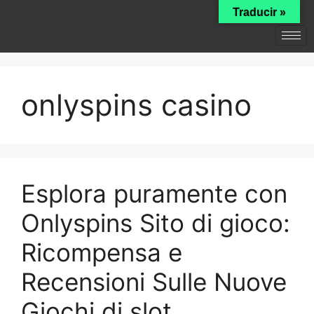
Traducir »
onlyspins casino
Esplora puramente con
Onlyspins Sito di gioco:
Ricompensa e
Recensioni Sulle Nuove
Giochi di slot