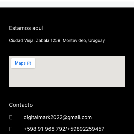
Estamos aquí
Ciudad Vieja, Zabala 1259, Montevideo, Uruguay
Contacto
digitalmark2022@gmail.com
+598 91 968 792/+59892259457