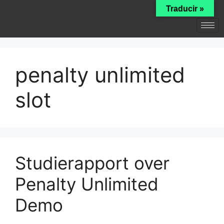
Traducir »
penalty unlimited
slot
Studierapport over
Penalty Unlimited
Demo