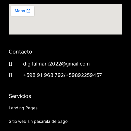
Contacto
digitalmark2022@gmail.com
+598 91 968 792/+59892259457
Servicios
Landing Pages
Sitio web sin pasarela de pago