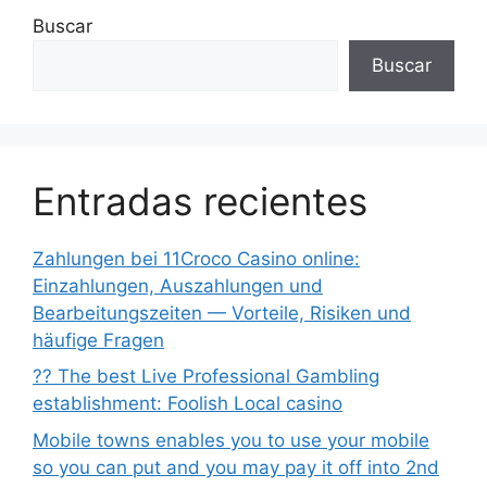
Buscar
Buscar
Entradas recientes
Zahlungen bei 11Croco Casino online:
Einzahlungen, Auszahlungen und
Bearbeitungszeiten — Vorteile, Risiken und
häufige Fragen
?? The best Live Professional Gambling
establishment: Foolish Local casino
Mobile towns enables you to use your mobile
so you can put and you may pay it off into 2nd