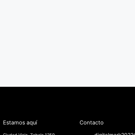
Estamos aquí
Contacto
Ciudad Vieja, Zabala 1259,