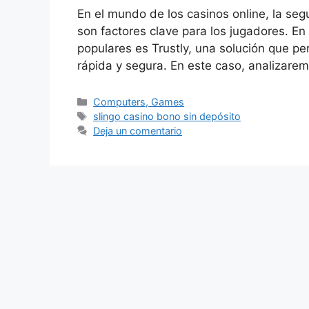
En el mundo de los casinos online, la se
son factores clave para los jugadores. 
populares es Trustly, una solución que pe
rápida y segura. En este caso, analizarem
Computers, Games
slingo casino bono sin depósito
Deja un comentario