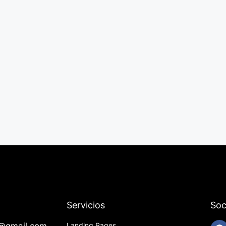
Servicios
Soc
Landing Pages