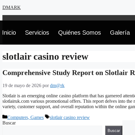
Saltar
DMARK
al
contenido
Inicio
Servicios
Quiénes Somos
Galería
slotlair casino review
Comprehensive Study Report on Slotlair 
19 de mayo de 2026
por
dm@rk
Slotlair is an emerging online casino platform that has garnered attenti
slotlairuk.com various promotional offers. This report delves into th
variety, customer support, and overall reputation within the online g
Categorías
Etiquetas
Computers, Games
slotlair casino review
Buscar
Buscar