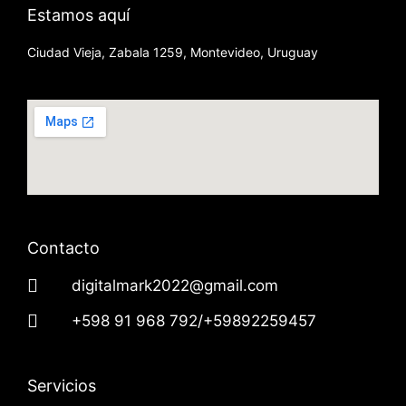
Estamos aquí
Ciudad Vieja, Zabala 1259, Montevideo, Uruguay
Contacto
digitalmark2022@gmail.com
+598 91 968 792/+59892259457
Servicios