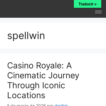
Traducir »
spellwin
Casino Royale: A
Cinematic Journey
Through Iconic
Locations
5 de marzo de 2026
por
dm@rk